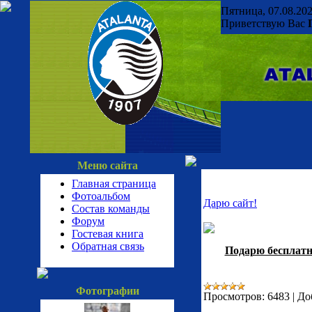
Пятница, 07.08.202
Приветствую Вас
Меню сайта
Главная страница
Фотоальбом
Дарю сайт!
Состав команды
Форум
Гостевая книга
Обратная связь
Подарю бесплатн
Фотографии
Просмотров:
6483
|
До