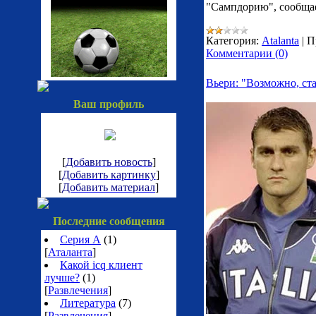
"Сампдорию", сообщает
Категория:
Atalanta
|
П
Комментарии (0)
Вьери: "Возможно, ст
Ваш профиль
[
Добавить новость
]
[
Добавить картинку
]
[
Добавить материал
]
Последние сообщения
Серия А
(1)
[
Аталанта
]
Какой icq клиент
лучше?
(1)
[
Развлечения
]
Литература
(7)
[
Развлечения
]