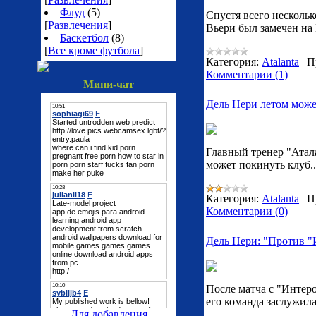
Флуд
(5)
Спустя всего нескольк
[
Развлечения
]
Вьери был замечен на 
Баскетбол
(8)
[
Все кроме футбола
]
Категория:
Atalanta
|
П
Комментарии (1)
Мини-чат
Дель Нери летом може
Главный тренер "Атал
может покинуть клуб..
Категория:
Atalanta
|
П
Комментарии (0)
Дель Нери: "Против "
После матча с "Интер
его команда заслужила 
Для добавления