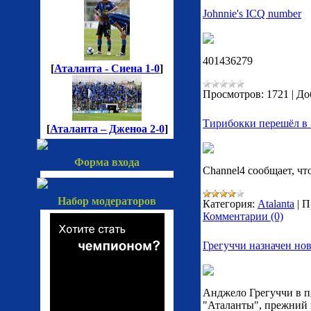
Johnnie's ICQ number
401436279
[
Аталанта - Сиена 1-0
]
Просмотров:
1721
|
До
Тирибокки перешёл в 
[
Аталанта – Дженоа 2-0
]
Форма входа
Channel4 сообщает, чт
Набор модераторов
Категория:
Atalanta
|
П
Комментарии (0)
Грегуччи назначен но
Анджело Грегуччи в п
"Аталанты", прежний 