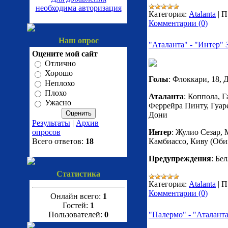
необходима авторизация
Категория:
Atalanta
|
П
Комментарии (0)
Наш опрос
"Аталанта" - "Интер" 
Оцените мой сайт
Отлично
Хорошо
Голы
: Флоккари, 18, 
Неплохо
Плохо
Аталанта
: Коппола, 
Ужасно
Феррейра Пинту, Гуаре
Дони
Результаты
|
Архив
опросов
Интер
: Жулио Сезар, 
Всего ответов:
18
Камбиассо, Киву (Оби
Предупреждения
: Бе
Статистика
Категория:
Atalanta
|
П
Комментарии (0)
Онлайн всего:
1
Гостей:
1
Пользователей:
0
"Палермо" - "Аталанта